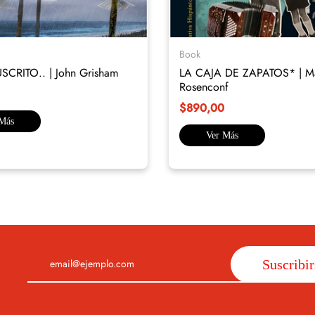
Book
CRITO.. | John Grisham
LA CAJA DE ZAPATOS* | Ma
Rosenconf
$890,00
 Más
Ver Más
Suscribir