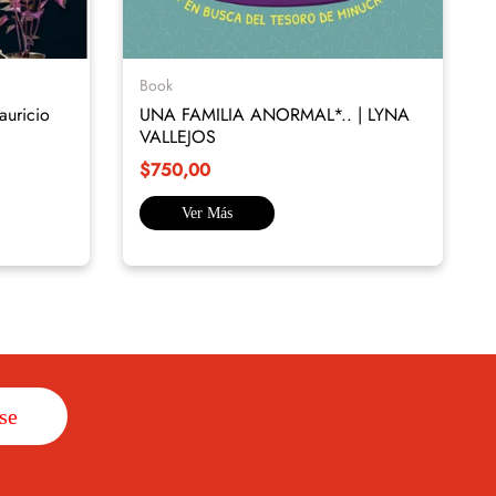
Book
uricio
UNA FAMILIA ANORMAL*.. | LYNA
VALLEJOS
$750,00
Ver Más
se