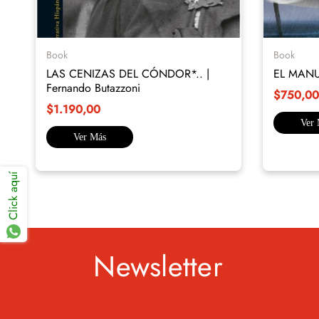
Book
Book
LAS CENIZAS DEL CÓNDOR*.. |
EL MANUS
Fernando Butazzoni
$750,00
$1.190,00
Ver
Ver Más
Click aquí
Newsletter