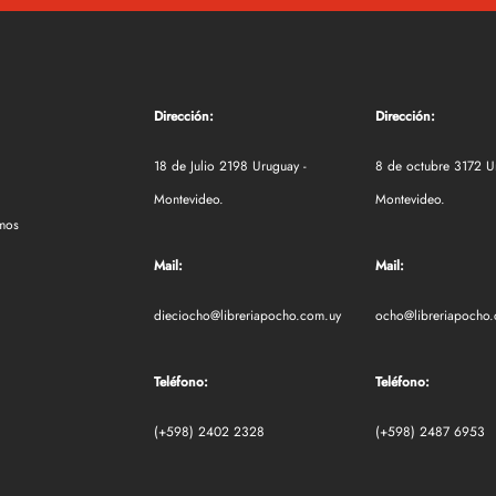
Dirección:
Dirección:
18 de Julio 2198 Uruguay -
8 de octubre 3172 U
Montevideo.
Montevideo.
mos
Mail:
Mail:
dieciocho@libreriapocho.com.uy
ocho@libreriapocho
Teléfono:
Teléfono:
(+598) 2402 2328
(+598) 2487 6953