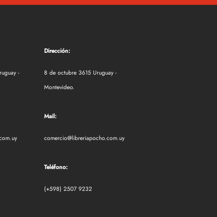
Dirección:
ruguay -
8 de octubre 3615 Uruguay -
Montevideo.
Mail:
.com.uy
comercio@libreriapocho.com.uy
Teléfono:
(+598) 2507 9232